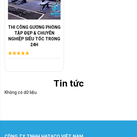
THI CÔNG GƯƠNG PHÒNG
TẬP ĐẸP & CHUYÊN
NGHIỆP SIÊU TỐC TRONG
24H
Tin tức
Không có dữ liệu
CÔNG TY TNHH HATACO VIỆT NAM