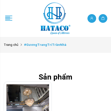
Trang chủ
#GươngTrangTríTrầnNhà
Sản phẩm