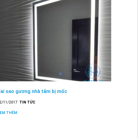
ai sao gương nhà tắm bị mốc
2/11/2017
TIN TỨC
EM THÊM