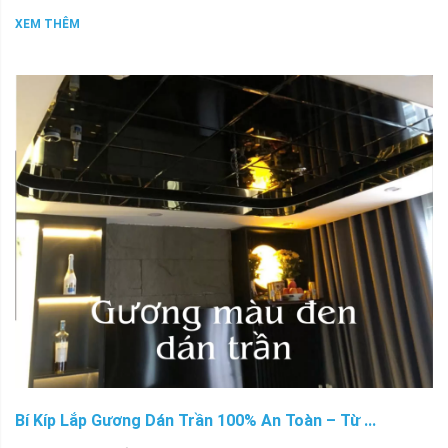
XEM THÊM
Bí Kíp Lắp Gương Dán Trần 100% An Toàn – Từ ...