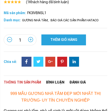
(
1
Khách hàng đã bình luận)
Mã sản phẩm:
FK3IVBNSL1
Danh mục:
GƯƠNG NHÀ TẮM
,
BÁO GIÁ CÁC SẢN PHẨM HATACO
THÊM GIỎ HÀNG
Chia sẻ:
THÔNG TIN SẢN PHẨM
BÌNH LUẬN
ĐÁNH GIÁ
999 MẪU GƯƠNG NHÀ TẮM ĐẸP MỚI NHẤT THỊ
TRƯỜNG- UY TÍN CHUYÊN NGHIỆP
Gương soi nhà tắm, nhà vệ sinh là một vật dùng không thể