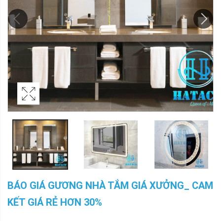
BÁO GIÁ GƯƠNG NHÀ TẮM GIÁ XƯỞNG_ CAM
KẾT GIÁ RẺ HƠN 30%