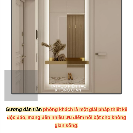
Gương dán trần
phòng khách là một giải pháp thiết kế
độc đáo, mang đến nhiều ưu điểm nổi bật cho không
gian sống.