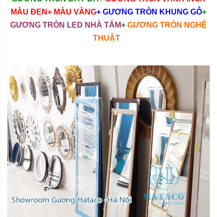
MÀU ĐEN+ MÀU VÀNG
+ GƯƠNG TRÒN KHUNG GỖ
+
GƯƠNG TRÒN LED NHÀ TẮM
+
GƯƠNG TRÒN NGHỆ
THUẬT