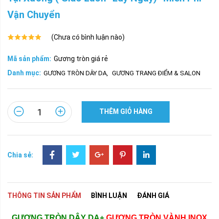
Vận Chuyển
(Chưa có bình luận nào)
Mã sản phẩm:
Gương tròn giá rẻ
Danh mục:
GƯƠNG TRÒN DÂY DA
,
GƯƠNG TRANG ĐIỂM & SALON
THÊM GIỎ HÀNG
Chia sẻ:
THÔNG TIN SẢN PHẨM
BÌNH LUẬN
ĐÁNH GIÁ
GƯƠNG TRÒN DÂY DA+
GƯƠNG TRÒN VÀNH INOX