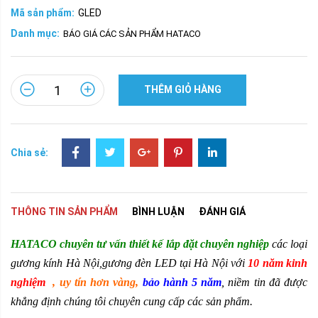
Mã sản phẩm:
GLED
Danh mục:
BÁO GIÁ CÁC SẢN PHẨM HATACO
THÊM GIỎ HÀNG
Chia sẻ:
THÔNG TIN SẢN PHẨM
BÌNH LUẬN
ĐÁNH GIÁ
HATACO chuyên tư vấn thiết kế lắp đặt chuyên nghiệp
các loại
gương kính Hà Nội
,
gương đèn LED
tại Hà Nội với
10 năm kinh
nghiệm
, uy tín hơn vàng,
bảo hành 5 ­­năm
, niềm tin đã được
khẳng định chúng tôi chuyên cung cấp các sản phẩm.