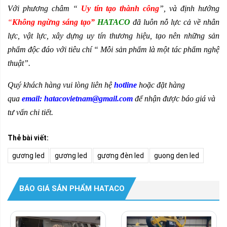
Với phương châm “
Uy tín tạo thành công
”, và định hướng
“
Không ngừng sáng tạo
”
HATACO
đã luôn nỗ lực cả về nhân
lực, vật lực, xây dựng uy tín thương hiệu, tạo nên những sản
phẩm độc đáo với tiêu chí “ Mỗi sản phẩm là một tác phẩm nghệ
thuật”.
Quý khách hàng vui lòng liên hệ
hotline
hoặc đặt hàng
qua
email: hatacovietnam@gmail.com
để nhận được báo giá và
tư vấn chi tiết.
Thẻ bài viết:
gương led
gương led
gương đèn led
guong den led
BÁO GIÁ SẢN PHẨM HATACO