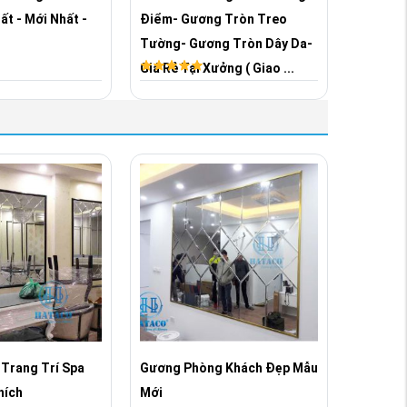
t - Mới Nhất -
Điểm- Gương Tròn Treo
Tường- Gương Tròn Dây Da-
Giá Rẻ Tại Xưởng ( Giao ...
Trang Trí Spa
Gương Phòng Khách Đẹp Mẫu
Gương G
hích
Mới
Đẹp NE