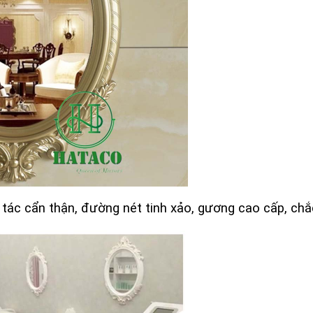
c cẩn thận, đường nét tinh xảo, gương cao cấp, chắc