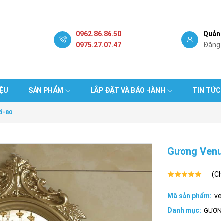
0962.86.86.50
Quản 
0975.27.07.47
Đăng
IỆU
SẢN PHẨM
LẮP ĐẶT VÀ BẢO HÀNH
TIN TỨC
ổ-80
Gương Venu
(C
Mã sản phẩm:
v
Danh mục:
GƯƠN