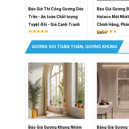
+
Báo Giá Thi Công Gương Dán
Báo Giá Gương 
HÂN+
Trần - An toàn Chất lượng
Hataco Mới Nhất
ED+
Tuyệt đối - Giá Cạnh Tranh
Chính Hãng, Phâ
A
Quốc
GƯƠNG SOI TOÀN THÂN, GƯƠNG KHUNG
Báo Giá Gương Khung Nhôm
Bảng Giá Gương 