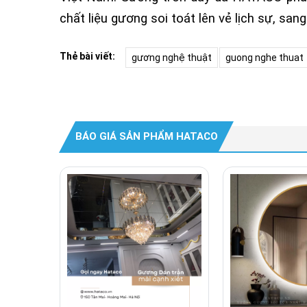
chất liệu gương soi toát lên vẻ lịch sự, sa
Thẻ bài viết:
gương nghệ thuật
guong nghe thuat
BÁO GIÁ SẢN PHẨM HATACO