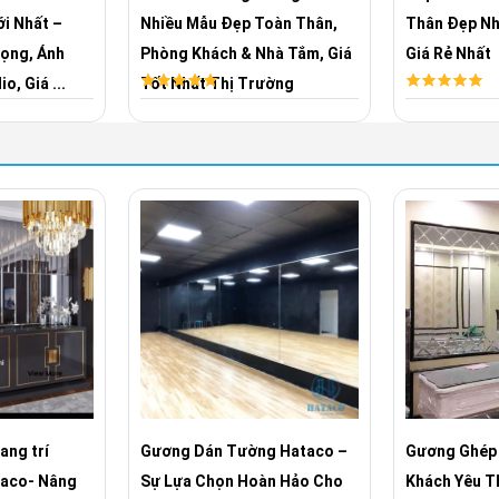
i Nhất –
Nhiều Mẫu Đẹp Toàn Thân,
Thân Đẹp Nhấ
rọng, Ánh
Phòng Khách & Nhà Tắm, Giá
Giá Rẻ Nhất
, Giá ...
Tốt Nhất Thị Trường
ang trí
Gương Dán Tường Hataco –
Gương Ghép 
taco- Nâng
Sự Lựa Chọn Hoàn Hảo Cho
Khách Yêu T