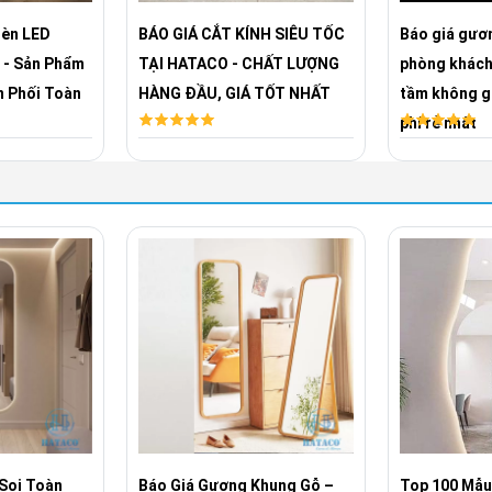
Đèn LED
BÁO GIÁ CẮT KÍNH SIÊU TỐC
Báo giá gươn
 - Sản Phẩm
TẠI HATACO - CHẤT LƯỢNG
phòng khách
n Phối Toàn
HÀNG ĐẦU, GIÁ TỐT NHẤT
tầm không gi
phí rẻ nhất
Soi Toàn
Báo Giá Gương Khung Gỗ –
Top 100 Mẫu