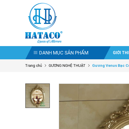
DANH MỤC SẢN PHẨM
GIỚI TH
Trang chủ
GƯƠNG NGHỆ THUẬT
Gương Venus Bạc C