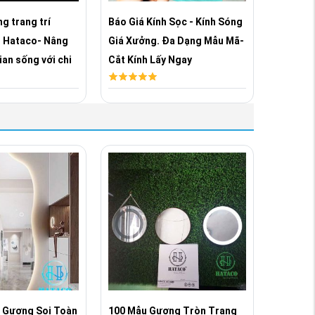
g trang trí
Báo Giá Kính Sọc - Kính Sóng
Báo Giá
 Hataco- Nâng
Giá Xưởng. Đa Dạng Mẫu Mã-
Nhiều M
an sống với chi
Cắt Kính Lấy Ngay
Phòng K
Tốt Nhấ
 Gương Soi Toàn
100 Mẫu Gương Tròn Trang