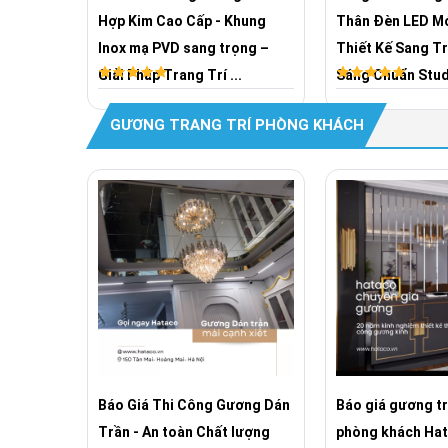
Hợp Kim Cao Cấp - Khung
Thân Đèn LED Mớ
Inox mạ PVD sang trọng –
Thiết Kế Sang T
Giải Pháp Trang Trí ...
Sáng Chuẩn Studio
GƯƠNG TRANG TRÍ PHÒNG KHÁCH
trà nhập
Báo Giá Thi Công Gương Dán
Báo giá gương tr
Trần - An toàn Chất lượng
phòng khách Ha